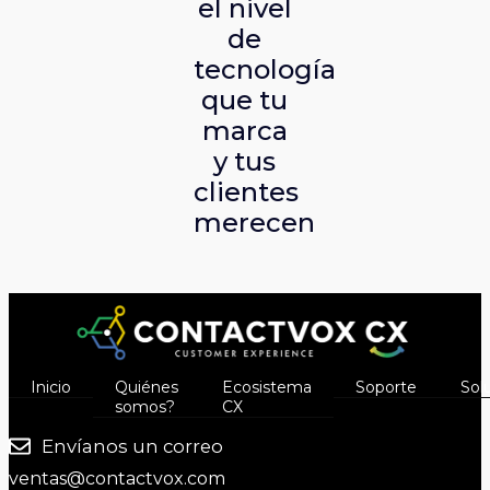
el nivel
“Yo recomendaría CONTACTVOX por varias razones,
de
pero la primera es por el personal que maneja la
tecnología
empresa. Es personal tecnológico, pero también
sabe de negocios, lo que le permite a uno es poder
que tu
entenderse y entender el problema y encontrar
marca
soluciones…”
y tus
clientes
merecen
Inicio
Quiénes
Ecosistema
Soporte
Sol
somos?
CX
Envíanos un correo
ventas@contactvox.com